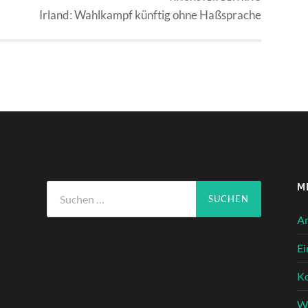
Irland: Wahlkampf künftig ohne Haßsprache
Suchen
M
nach:
A
Ei
K
Wo