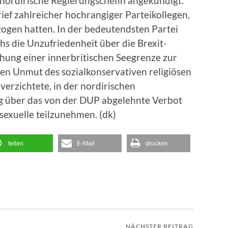
 nordirische Regierungschefin angekündigt.
ef zahlreicher hochrangiger Parteikollegen,
zogen hatten. In der bedeutendsten Partei
s die Unzufriedenheit über die Brexit-
tehung einer innerbritischen Seegrenze zur
den Unmut des sozialkonservativen religiösen
f verzichtete, in der nordirischen
 über das von der DUP abgelehnte Verbot
exuelle teilzunehmen. (dk)
teilen
E-Mail
drucken
NÄCHSTER BEITRAG