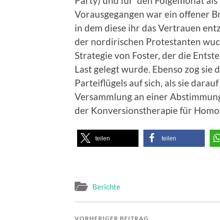
Party) und für den Folgemonat als
Vorausgegangen war ein offener Bri
in dem diese ihr das Vertrauen ent
der nordirischen Protestanten wuch
Strategie von Foster, der die Ents
Last gelegt wurde. Ebenso zog sie 
Parteiflügels auf sich, als sie darau
Versammlung an einer Abstimmung
der Konversionstherapie für Homos
teilen
teilen
Berichte
VORHERIGER BEITRAG