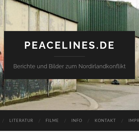
PEACELINES.DE
Berichte und Bilder zum Nordirlandkonflikt
LITERATUR
FILME
INFO
KONTAKT
IMP