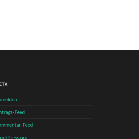
ETA
nmelden
ntrags-Feed
ommentar-Feed
rdPress.org