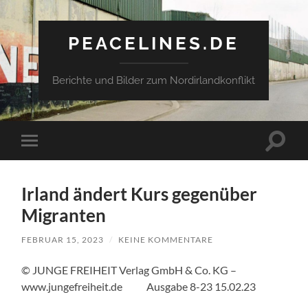
PEACELINES.DE
Berichte und Bilder zum Nordirlandkonflikt
Suchfe
Mobile-
ein-/a
Menü
ein-/ausblenden
Irland ändert Kurs gegenüber
Migranten
FEBRUAR 15, 2023
/
KEINE KOMMENTARE
© JUNGE FREIHEIT Verlag GmbH & Co. KG –
www.jungefreiheit.de Ausgabe 8-23 15.02.23