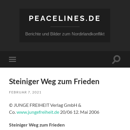
PEACELINES.DE
Berichte und Bilder zum Nordirlandkonflikt
Suchfe
Mobile-
ein-/a
Menü
ein-/ausblenden
Steiniger Weg zum Frieden
FEBRUAR 7, 2021
© JUNGE FREIHEIT Verlag GmbH &
Co.
www.jungefreiheit.de
20/06 12. Mai 2006
Steiniger Weg zum Frieden